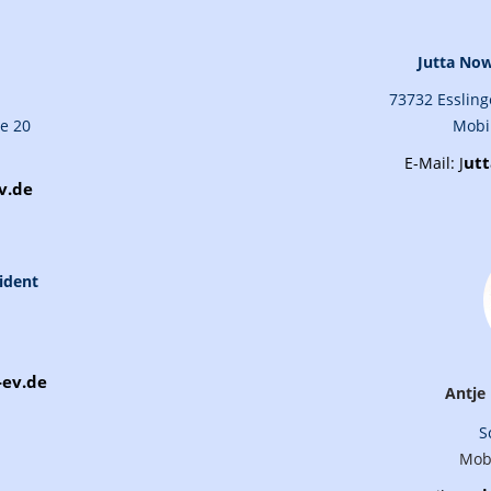
Jutta Now
73732 Essling
ße 20
Mobil
ut
E-Mail:
J
v.de
sident
-ev.de
Antje 
S
Mobi