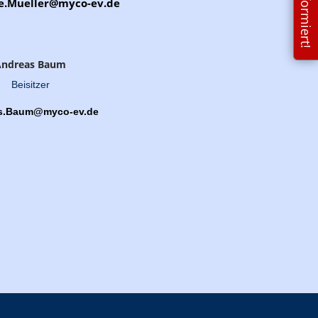
je.Mueller@myco-ev.de
Andreas Baum
Beisitzer
s.Baum@myco-ev.de