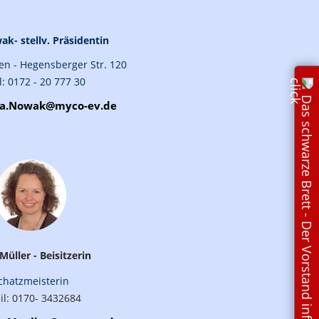
ak- stellv. Präsidentin
en - Hegensberger Str. 120
: 0172 - 20 777 30
Das schwarze Brett - Der Vorstand informiert!
ta.Nowak@myco-ev.de
Müller - Beisitzerin
chatzmeisterin
l: 0170- 3432684